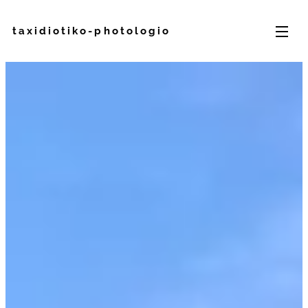
taxidiotiko-photologio