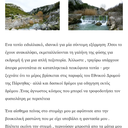
Ενα τοπίο ειδυλλιακό, ιδανικό για μία σύντομη εξόρμηση .Όσοι το
έχουν ανακαλύψει, εκμεταλλεύονται τη γαλήνη της φύσης για
εκδρομή ή για μια απλή πεζοπορία. Άλλωστε , τριγύρω υπάρχουν
άπειρα μονοπάτια σε καταπληκτικά πευκόφυτα τοπία - μην
ξεχνάτε ότι το μέρος βρίσκεται στις παρυφές του Εθνικού Δρυμού
της Πάρνηθας- αλλά και δασικοί δρόμοι για οδηγηση εκτός
δρόμου .Ένας άγνωστος κόσμος που μπορεί να τροφοδοτήσει τον
φυσιολάτρη με περιπέτεια
Ένα αίσθημα πείνας στο στομάχι μου με αφύπνισε απο την
βουκολική ραστώνη που με είχε υποβάλει η φαντασία μου .
Βλέπετε εκείνη την στιγμή , περνούσαν μπροστά απο τα μάτια μου