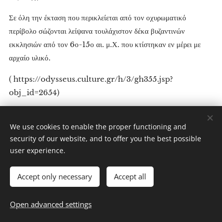
Σε όλη την έκταση που περικλείεται από τον οχυρωματικό
περίβολο σώζονται λείψανα τουλάχιστον δέκα βυζαντινών
εκκλησιών από τον 6ο-15ο αι. μ.Χ. που κτίστηκαν εν μέρει με
αρχαίο υλικό.
( https://odysseus.culture.gr/h/3/gh355.jsp?
obj_id=2654)
Άκριβως στο περίπτερο του αρχαιολογικού χώρου είναι και η
We use cookies to enable the proper functioning and
έναρξη του αγώνα δρόμου γνωστού ως Ευχίδειου 'Αθλου. Ο
security of our website, and to offer you the best possible
Ευχίδειος άθλος
είναι δρόμος υπεραποστάσεων, που καλύπτει τη
user experience.
διαδρομή Δελφοί-Πλαταιές. Το όνομά του είναι παρμένο από τον
Ευχίδα, που κατά το μύθο έτρεξε αυτή την απόσταση το 479 π.Χ.,
Accept only necessary
Accept all
μετά τη Μάχη των Πλαταιών, θέλοντας να φέρει στις Πλαταιές νέο
"ιερό πυρ" από τους Δελφούς, γιατί οι κάτοικοι θεωρούσαν ότι
Open advanced settings
αυτό που είχαν μολύνθηκε από την παρουσία των Περσών.