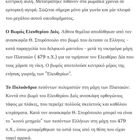
κεντρική αυλή. Μετατράπηκε πιθανόν στα ρωμαϊκά χρόνια σε
εμπορική αγορά. Σώζεται σήμερα μόνο μία γωνία και μία πλευρά
του μεγάλου αυτού οικοδομήματος.
Ο Βωμός Ελευθερίου Διός
. Λίθινα θεμέλια αποδόθηκαν από τον
ανασκαφέα Θ. Σπυρόπουλο στο βωμό που έκτισαν οι Ελληνες -
κατά παραγγελία του δελφικού μαντείου - μετά τη νικηφόρα μάχη
των Πλαταιών ( 479 π.Χ.) για να τιμήσουν τον Ελευθέριο Δία που
τους χάρισε τη νίκη. Ο βωμός αποτελούσε κεντρικό μέρος της
ετήσιας γιορτής των "Ελευθερίων".
Το Πολυάνδριο
πεσόντων πολεμιστών στη μάχη των Πλαταιών:
Κοντά στο βωμό του Ελευθερίου Διός ανεσκάφη ορθογώνιος
τάφος με πλάκες, που περιείχε πολλούς σκελετούς και καθόλου
κτερίσματα. Κατά τον ανασκαφέα Θ. Σπυρόπουλο μπορεί να είναι
το "κοινό μνημείο" των πεσόντων Ελλήνων στη μάχη του 479
π.Χ., όπου μεταφέρθηκαν τα οστά τους από τη θέση που είχαν
ταφεί αρχικά.