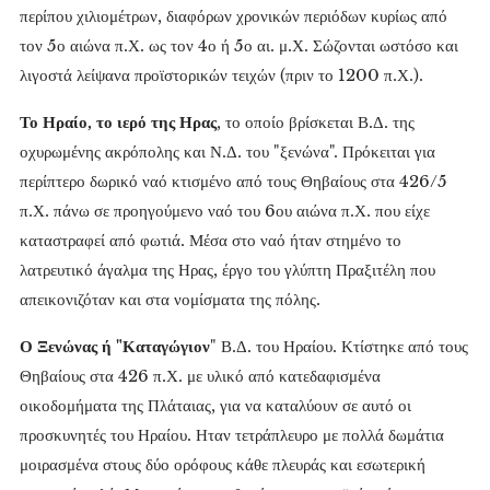
περίπου χιλιομέτρων, διαφόρων χρονικών περιόδων κυρίως από
τον 5ο αιώνα π.Χ. ως τον 4ο ή 5ο αι. μ.Χ. Σώζονται ωστόσο και
λιγοστά λείψανα προϊστορικών τειχών (πριν το 1200 π.Χ.).
Το Ηραίο, το ιερό της Ηρας
, το οποίο βρίσκεται Β.Δ. της
οχυρωμένης ακρόπολης και Ν.Δ. του "ξενώνα". Πρόκειται για
περίπτερο δωρικό ναό κτισμένο από τους Θηβαίους στα 426/5
π.Χ. πάνω σε προηγούμενο ναό του 6ου αιώνα π.Χ. που είχε
καταστραφεί από φωτιά. Μέσα στο ναό ήταν στημένο το
λατρευτικό άγαλμα της Ηρας, έργο του γλύπτη Πραξιτέλη που
απεικονιζόταν και στα νομίσματα της πόλης.
Ο Ξενώνας ή "Καταγώγιον
" Β.Δ. του Ηραίου. Κτίστηκε από τους
Θηβαίους στα 426 π.Χ. με υλικό από κατεδαφισμένα
οικοδομήματα της Πλάταιας, για να καταλύουν σε αυτό οι
προσκυνητές του Ηραίου. Ηταν τετράπλευρο με πολλά δωμάτια
μοιρασμένα στους δύο ορόφους κάθε πλευράς και εσωτερική