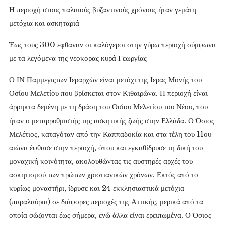
Η περιοχή στους παλαιούς βυζαντινούς χρόνους ήταν γεμάτη
μετόχια και ασκηταριά
Έως τους 300 εφθαναν οι καλόγεροι στην γύρω περιοχή σύμφωνα
με τα λεγόμενα της νεοκορας κυρά Γεωργίας
Ο ΙΝ Παμμεγιςτων Ιεραρχών είναι μετόχι της Ιερας Μονής του
Οσίου Μελετίου που βρίσκεται στον Κιθαιρώνα. Η περιοχή είναι
άρρηκτα δεμένη με τη δράση του Οσίου Μελετίου του Νέου, που
ήταν ο μεταρρυθμιστής της ασκητικής ζωής στην Ελλάδα. Ο Όσιος
Μελέτιος, καταγόταν από την Καππαδοκία και στα τέλη του 11ου
αιώνα έφθασε στην περιοχή, όπου και εγκαθίδρυσε τη δική του
μοναχική κοινότητα, ακολουθώντας τις αυστηρές αρχές του
ασκητισμού των πρώτων χριστιανικών χρόνων. Εκτός από το
κυρίως μοναστήρι, ίδρυσε και 24 εκκλησιαστικά μετόχια
(παραλαύρια) σε διάφορες περιοχές της Αττικής, μερικά από τα
οποία σώζονται έως σήμερα, ενώ άλλα είναι ερειπωμένα. Ο Όσιος