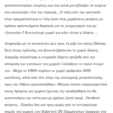
φουστανελοφόροι ποιμένες και στα αυτιά μου βέλαζαν τα ποίμνια
που κατέκλυζαν τότε την περιοχή... Η πύλη απο την φαντασία
στην πραγματικότητα εν τέλη ήταν ένας χωριάτικος φούρνος με
φρέσκα αρτοποιήματα θεραπεία για το γουργουρητό που με
«ξυπνούσε»! Κοντινότερο χωριό για κάτι τέτοιο η Δάφνη ...
Ανηφορίζω με το αυτοκίνητο μου προς τα ριζά του όρους Πάστρα .
Εκεί στους πρόποδες του βουνού βρίσκεται το χωριό Δάφνη .
Δαριμάρι παλαιότερα η ονομασία Δάφνη προήλθε από την
απόφαση των κατοίκων του χωριού ν'αλλάξουν το παλιό όνομα
του . Μέχρι το 1960 περίπου το χωριό αριθμούσε 500
κατοίκους, αλλά από τότε λόγω της εσωτερικής μετανάστευσης
προς την Αθήνα εγκαταλείφθηκε. Μάταια λοιπόν στριφογυρνούσα
στους δρόμους του χωριού έχοντας την ψευδαίσθηση ότι θα
ικανοποίησω την πείνα μου με φρέσκο ζεστό ψωμί . Πουθενά
φούρνος . Περνάω δυο και τρεις φορές από το κεντρικότερο
σημείο του χωριού ,τον βυζαντινό ΙN Παμμέγιστων Ιεραρχών ένα