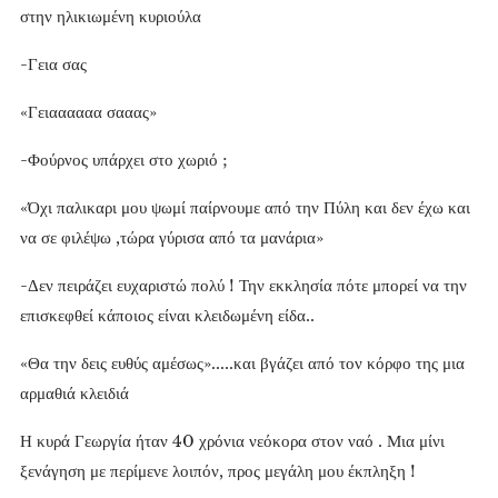
στην ηλικιωμένη κυριούλα
-Γεια σας
«Γειαααααα σααας»
-Φούρνος υπάρχει στο χωριό ;
«Όχι παλικαρι μου ψωμί παίρνουμε από την Πύλη και δεν έχω και
να σε φιλέψω ,τώρα γύρισα από τα μανάρια»
-Δεν πειράζει ευχαριστώ πολύ ! Την εκκλησία πότε μπορεί να την
επισκεφθεί κάποιος είναι κλειδωμένη είδα..
«Θα την δεις ευθύς αμέσως».....και βγάζει από τον κόρφο της μια
αρμαθιά κλειδιά
Η κυρά Γεωργία ήταν 40 χρόνια νεόκορα στον ναό . Μια μίνι
ξενάγηση με περίμενε λοιπόν, προς μεγάλη μου έκπληξη !