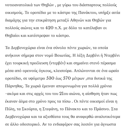
νοτιοανατολικά των Θηβών , με γύρω του διάσπαρτους πολλούς
οικισμούς. Το οροπέδιο με το κάστρο της Πανάκτου, υπήρξε αιτία
διαμάχης για την επικράτηση μεταξύ Αθηνών και Θηβών για
πολλούς αιώνες και το 420 π.Χ. με δόλο το κατέλαβαν οι
Θηβαίοι και κατέστρεψαν το κάστρο.
Τα Δερβενοχώρια είναι ένα σύνολο πέντε χωριών, τα οποία
ανήκουν σήμερα στον νομό Βοιωτίας. Η λέξη Δερβένι ή Ντερβένι
έχει τουρκική προέλευση (ντερβέν) και σημαίνει στενό πέρασμα
μέσα από ορεινούς όγκους, κλεισούρα. Απλώνονται σε ένα ωραίο
οροπέδιο, σε υψόμετρο 530 έως 570 μέτρων ,στα δυτικά της
Πάρνηθας. Τα χωριά έμειναν απομονωμένα για πολλά χρόνια
-ακόμα και στις αρχές του του 21ου αιώνα, η αίσθηση ήταν πως
έκαναν άλμα στο χρόνο προς τα πίσω . Οι πέντε οικισμοί είναι η
Πύλη, τα Σκούρτα, η Στεφάνη, το Πάνακτο και το Πράσινο. Στα
Δερβενοχώρια και τα αξιοθέατα τους θα αναφερθώ αναλυτικότερα
σε άλλο οδοιπορικό. Αν το ενδιαφέρον σας λοιπόν για άγνωστα