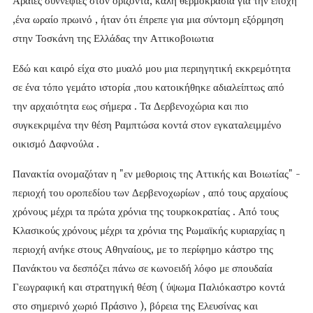
Αραιές συννεφιές στον ορίζοντα, καλή θερμοκρασία για την εποχή
,ένα ωραίο πρωινό , ήταν ότι έπρεπε για μια σύντομη εξόρμηση
στην Τοσκάνη της Ελλάδας την Αττικοβοιωτια
Εδώ και καιρό είχα στο μυαλό μου μια περιηγητική εκκρεμότητα
σε ένα τόπο γεμάτο ιστορία ,που κατοικήθηκε αδιαλείπτως από
την αρχαιότητα εως σήμερα . Τα Δερβενοχώρια και πιο
συγκεκριμένα την θέση Ραμπτώσα κοντά στον εγκαταλειμμένο
οικισμό Δαφνούλα .
Πανακτία ονομαζόταν η "εν μεθοριοις της Αττικής και Βοιωτίας" -
περιοχή του οροπεδίου των Δερβενοχωρίων , από τους αρχαίους
χρόνους μέχρι τα πρώτα χρόνια της τουρκοκρατίας . Από τους
Κλασικούς χρόνους μέχρι τα χρόνια της Ρωμαϊκής κυριαρχίας η
περιοχή ανήκε στους Αθηναίους, με το περίφημο κάστρο της
Πανάκτου να δεσπόζει πάνω σε κωνοειδή λόφο με σπουδαία
Γεωγραφική και στρατηγική θέση ( ύψωμα Παλιόκαστρο κοντά
στο σημερινό χωριό Πράσινο ), βόρεια της Ελευσίνας και