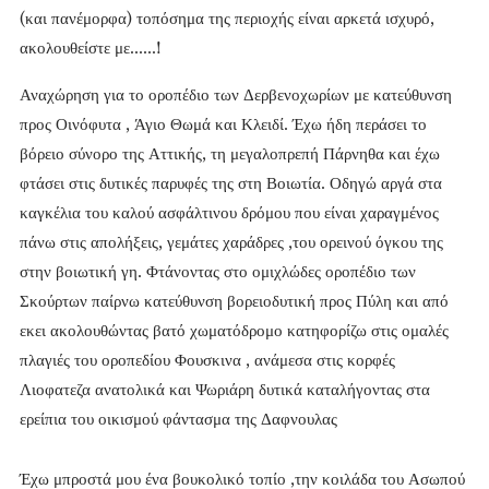
(και πανέμορφα) τοπόσημα της περιοχής είναι αρκετά ισχυρό,
ακολουθείστε με......!
Αναχώρηση για το οροπέδιο των Δερβενοχωρίων με κατεύθυνση
προς Οινόφυτα , Άγιο Θωμά και Κλειδί. Έχω ήδη περάσει το
βόρειο σύνορο της Αττικής, τη μεγαλοπρεπή Πάρνηθα και έχω
φτάσει στις δυτικές παρυφές της στη Βοιωτία. Οδηγώ αργά στα
καγκέλια του καλού ασφάλτινου δρόμου που είναι χαραγμένος
πάνω στις απολήξεις, γεμάτες χαράδρες ,του ορεινού όγκου της
στην βοιωτική γη. Φτάνοντας στο ομιχλώδες οροπέδιο των
Σκούρτων παίρνω κατεύθυνση βορειοδυτική προς Πύλη και από
εκει ακολουθώντας βατό χωματόδρομο κατηφορίζω στις ομαλές
πλαγιές του οροπεδίου Φουσκινα , ανάμεσα στις κορφές
Λιοφατεζα ανατολικά και Ψωριάρη δυτικά καταλήγοντας στα
ερείπια του οικισμού φάντασμα της Δαφνουλας
Έχω μπροστά μου ένα βουκολικό τοπίο ,την κοιλάδα του Ασωπού